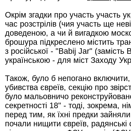
Окрім згадки про участь участь ук
час розстрілів (чия участь ще не
доведеною, а чи й вигадкою моско
брошура підкреслено містить тран
з російської - "Babij Jar" (замість
українською - для міст Заходу Укр
Також, було б непогано включити
убивства євреїв, секцію про звірс
було мальовничо реконструйовано 
секретності 18" - тоді, зокрема, н
перед тим, як їхні предки зайнял
почали нищити євреїв, радянські