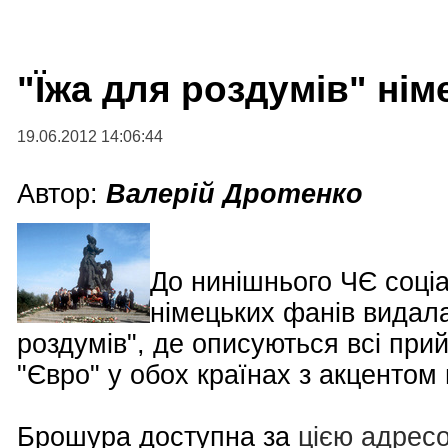
"Їжа для роздумів" ні
19.06.2012 14:06:44
Автор:
Валерій Дротенко
До нинішнього ЧЄ соці
німецьких фанів видал
роздумів", де описуються всі при
"Євро" у обох країнах з акцентом н
Брошура доступна за
цією адрес