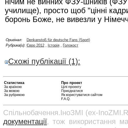
нічим не винних ФЗУ-шників (ФЗУ
училище), просто щоб "цінні кадри 
боронь Боже, не вивезли у Німечч
Оригінал
:
Denkanstoß für deutsche Fans (Sport)
Рубрика(и)
:
Євро 2012
,
Історія
,
Голокост
Схожі публікації (1):
Статистика
Про проект
За країною
Цілі проекту
За мовою
Приєднатися
За рубрикою
Як користуватися сайтом
F.A.Q.
Спільнобачення.ІноЗМІ (ex-InoZMI.R
документації
, тож використання ма