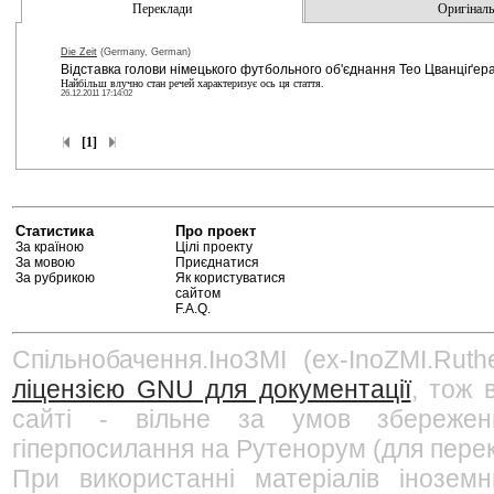
Переклади
Оригінальн
Die Zeit
(Germany, German)
Відставка голови німецького футбольного об'єднання Тео Цванціґер
Найбільш влучно стан речей характеризує ось ця стаття.
26.12.2011 17:14:02
[1]
Статистика
Про проект
За країною
Цілі проекту
За мовою
Приєднатися
За рубрикою
Як користуватися
сайтом
F.A.Q.
Спільнобачення.ІноЗМІ (ex-InoZMI.Ruth
ліцензією GNU для документації
, тож 
сайті - вільне за умов збережен
гіперпосилання на Рутенорум (для перек
При використанні матеріалів інозем