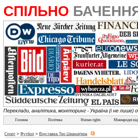
СПІЛЬНО
БАЧЕНН
Переклади, аналітика, моніторинг - Україна (і не лише) 
Головна
Політика
Human rights
Міжнародні ві
Спорт
>
Футбол
>
Відставка Тео Цванціґера