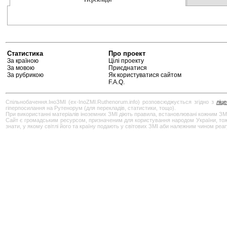
Статистика
Про проект
За країною
Цілі проекту
За мовою
Приєднатися
За рубрикою
Як користуватися сайтом
F.A.Q.
Спільнобачення.ІноЗМІ (ex-InoZMI.Ruthenorum.info) розповсюджується згідно з
ліц
гіперпосилання на Рутенорум (для перекладів, статистики, тощо).
При використанні матеріалів іноземних ЗМІ діють правила, встановлювані кожним ЗМ
Сайт є громадським ресурсом, призначеним для користування народом України, тож бу
знати, у якому світлі його та країну подають у світових ЗМІ аби належним чином реа