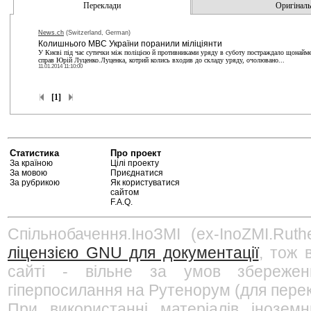
Переклади
Оригінальн
News.ch
(Switzerland, German)
Колишнього МВС України поранили міліціянти
У Києві під час сутички між поліцією й противниками уряду в суботу постраждало щонайме
справ Юрій Луценко.Луценка, котрий колись входив до складу уряду, очолювано...
11.01.2014 11:10:00
[1]
Статистика
Про проект
За країною
Цілі проекту
За мовою
Приєднатися
За рубрикою
Як користуватися
сайтом
F.A.Q.
Спільнобачення.ІноЗМІ (ex-InoZMI.Ruth
ліцензією GNU для документації
, тож 
сайті - вільне за умов збережен
гіперпосилання на Рутенорум (для перек
При використанні матеріалів інозем