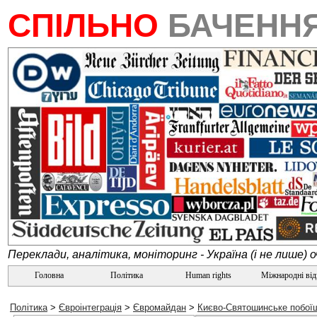
СПІЛЬНО
БАЧЕНН
Переклади, аналітика, моніторинг - Україна (і не лише) 
Головна
Політика
Human rights
Міжнародні ві
Політика
>
Євроінтеграція
>
Євромайдан
>
Києво-Святошинське побої