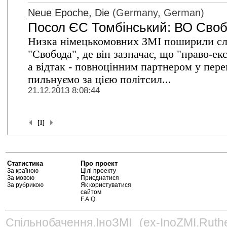
Neue Epoche, Die
(Germany, German)
Посол ЄС Томбінський: ВО Своб
Низка німецькомовних ЗМІ поширили сл
"Свобода", де він зазначає, що "право-ек
а відтак - повноцінним партнером у пер
пильнуємо за цією політсил...
21.12.2013 8:08:44
[1]
Статистика
Про проект
За країною
Цілі проекту
За мовою
Приєднатися
За рубрикою
Як користуватися
сайтом
F.A.Q.
Спільнобачення.ІноЗМІ (ex-InoZMI.Ruth