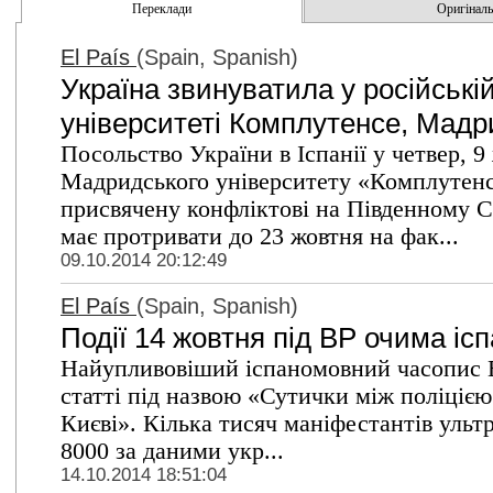
Переклади
Оригінальн
El País
(Spain, Spanish)
Україна звинуватила у російській
університеті Комплутенсе, Мадр
Посольство України в Іспанії у четвер, 9
Мадридського університету «Комплутенс
присвячену конфліктові на Південному Сх
має протривати до 23 жовтня на фак...
09.10.2014 20:12:49
El País
(Spain, Spanish)
Події 14 жовтня під ВР очима іс
Найупливовіший іспаномовний часопис El
статті під назвою «Сутички між поліціє
Києві». Кілька тисяч маніфестантів ульт
8000 за даними укр...
14.10.2014 18:51:04