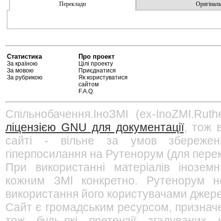
Переклади
Оригінальн
Статистика
Про проект
За країною
Цілі проекту
За мовою
Приєднатися
За рубрикою
Як користуватися
сайтом
F.A.Q.
Спільнобачення.ІноЗМІ (ex-InoZMI.Ruth
ліцензією GNU для документації
, тож 
сайті - вільне за умов збережен
гіперпосилання на Рутенорум (для перек
При використанні матеріалів інозем
кожним ЗМІ конкретно. Рутенорум не
використання його користувачами джерел
Сайт є громадським ресурсом, признач
тож будь-які претензії згадуваних