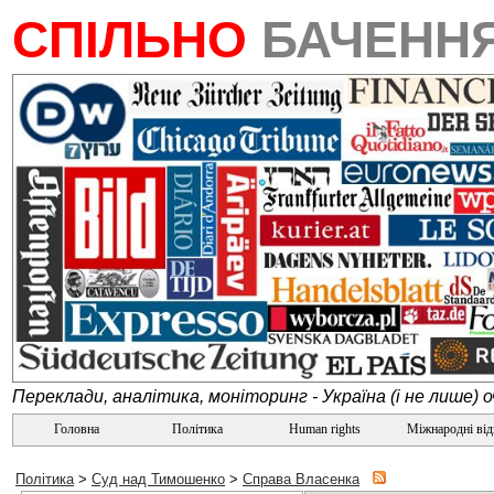
СПІЛЬНО
БАЧЕНН
Переклади, аналітика, моніторинг - Україна (і не лише) 
Головна
Політика
Human rights
Міжнародні ві
Політика
>
Суд над Тимошенко
>
Справа Власенка