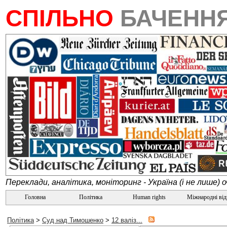
СПІЛЬНО
БАЧЕНН
Переклади, аналітика, моніторинг - Україна (і не лише) 
Головна
Політика
Human rights
Міжнародні ві
Політика
>
Суд над Тимошенко
>
12 валіз...