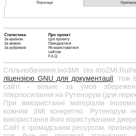
Переклади
Оригінальн
Статистика
Про проект
За країною
Цілі проекту
За мовою
Приєднатися
За рубрикою
Як користуватися
сайтом
F.A.Q.
Спільнобачення.ІноЗМІ (ex-InoZMI.Ruth
ліцензією GNU для документації
, тож 
сайті - вільне за умов збережен
гіперпосилання на Рутенорум (для перек
При використанні матеріалів інозем
кожним ЗМІ конкретно. Рутенорум не
використання його користувачами джерел
Сайт є громадським ресурсом, признач
тож будь-які претензії згадуваних