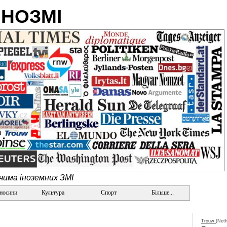
ІНОЗМІ
очима іноземних ЗМІ
дносини
Культура
Спорт
Більше...
Trouw
(Neth