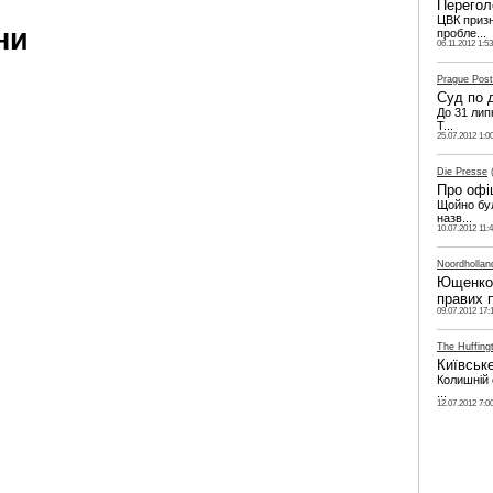
Перегол
ЦВК призн
ни
пробле...
06.11.2012 1:53
Prague Post
Суд по 
До 31 лип
Т...
25.07.2012 1:0
Die Presse
(
Про офі
Щойно бул
назв...
10.07.2012 11:
Noordhollan
Ющенко 
правих 
09.07.2012 17:
The Huffing
Київськ
Колишній 
...
12.07.2012 7:0