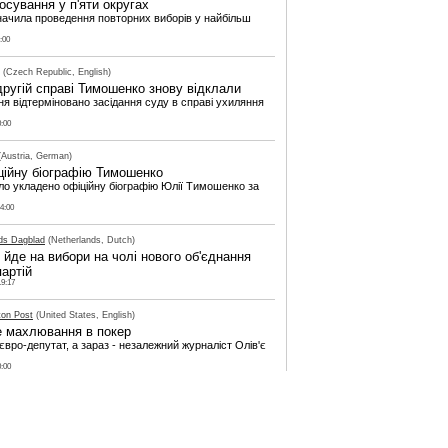
осування у п'яти округах
ачила проведення повторних виборів у найбільш
:00
(Czech Republic, English)
другій справі Тимошенко знову відклали
ня відтерміновано засідання суду в справі ухиляння
0:00
Austria, German)
ційну біографію Тимошенко
о укладено офіційну біографію Юлії Тимошенко за
44:00
ds Dagblad
(Netherlands, Dutch)
йде на вибори на чолі нового об'єднання
партій
19:17
ton Post
(United States, English)
е махлювання в покер
євро-депутат, а зараз - незалежний журналіст Олів'є
0:00